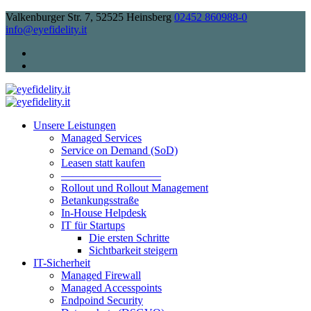
Valkenburger Str. 7, 52525 Heinsberg
02452 860988-0
info@eyefidelity.it
Unsere Leistungen
Managed Services
Service on Demand (SoD)
Leasen statt kaufen
—————————
Rollout und Rollout Management
Betankungsstraße
In-House Helpdesk
IT für Startups
Die ersten Schritte
Sichtbarkeit steigern
IT-Sicherheit
Managed Firewall
Managed Accesspoints
Endpoind Security