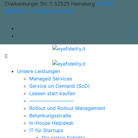
Valkenburger Str. 7, 52525 Heinsberg
02452
860988-0
info@eyefidelity.it
Unsere Leistungen
Managed Services
Service on Demand (SoD)
Leasen statt kaufen
—————————
Rollout und Rollout Management
Betankungsstraße
In-House Helpdesk
IT für Startups
Die ersten Schritte