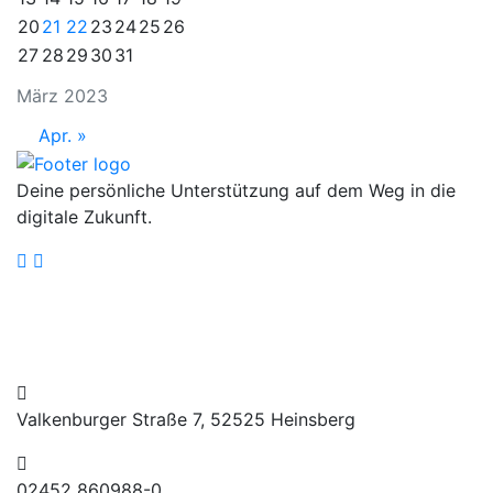
20
21
22
23
24
25
26
27
28
29
30
31
März 2023
Apr. »
Deine persönliche Unterstützung auf dem Weg in die
digitale Zukunft.
Valkenburger Straße 7, 52525 Heinsberg
02452 860988-0